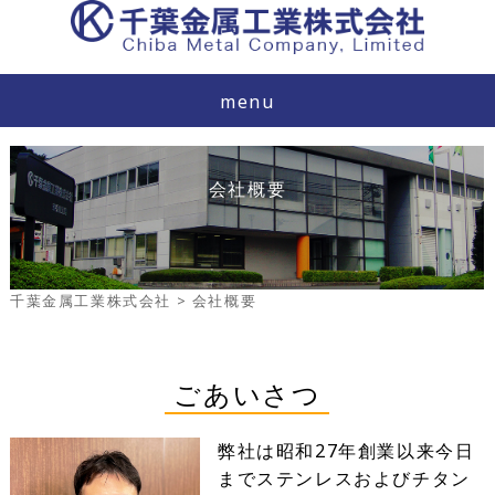
menu
会社概要
千葉金属工業株式会社
>
会社概要
ごあいさつ
弊社は昭和27年創業以来今日
までステンレスおよびチタン